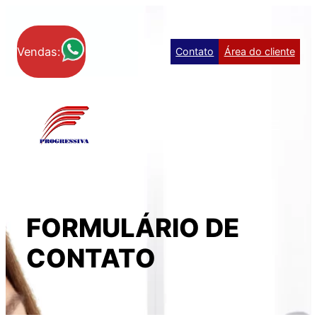
Pular
para
o
Vendas:
Contato
Área do cliente
conteúdo
FORMULÁRIO DE
CONTATO