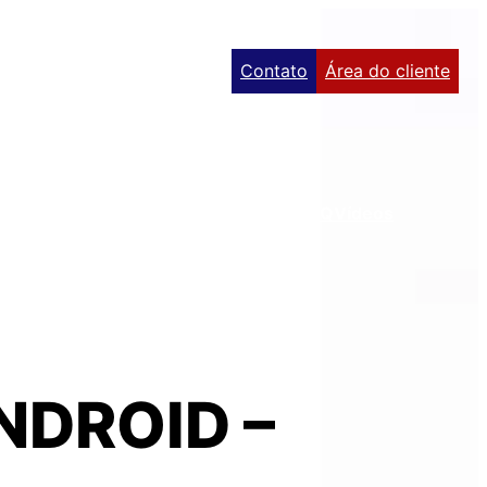
Contato
Área do cliente
es
Sobre
ERP’s
Treinamentos
Eventos
FAQ
Vídeos
DROID –